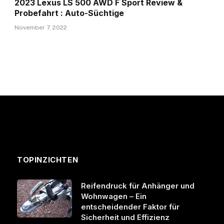
2023 Lexus LS 500 AWD F Sport Review &
Probefahrt : Auto-Süchtige
November 7, 2022
TOPINZICHTEN
Reifendruck für Anhänger und
Wohnwagen – Ein
entscheidender Faktor für
Sicherheit und Effizienz