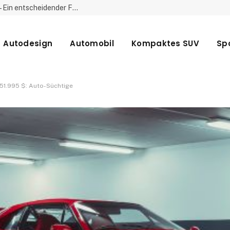
Reifendruck für Anhänger und Wohnwagen – Ein entscheidender Faktor für Sicherheit und Effizienz
Autodesign
Automobil
Kompaktes SUV
Sp
 51.995 $: Auto-Süchtige